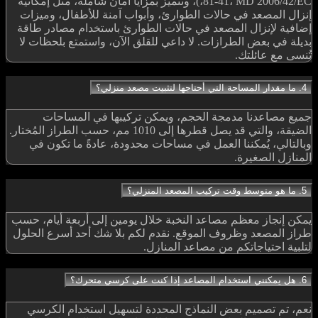
81-41، MD 2006/42/EC،)، وتتميز بمزايا أمان شاملة، مثل إمكانية
إنزال المصعد في حالات الطوارئ، وأبواب آمنة للأطفال، وميزات
إضافية لإنزال المصعد في حالات الطوارئ باستخدام مصادر طاقة
بديلة في بعض الطرازات. لا داعي للقلق الآن، واستمتع بلحظات لا
تُنسى مع عائلتك.
4. ما مقدار المساحة التي أحتاجها لتثبيت مصعد منزلي؟
جميع مصاعدنا مدمجة الحجم، ويمكن تركيبها في المساحات
الضيقة، والتي قد يصل قطرها إلى 1010 مم، حسب الطراز المُختار.
وبالتالي، يُمكننا العمل في مساحات محدودة، عادةً ما تكون في
المنازل الصغيرة.
5. ما هو متوسط وقت تركيب المصعد المنزلي؟
يمكن إنجاز معظم مصاعد النخبة خلال يومين إلى أربعة أيام، حسب
طراز المصعد وظروف الموقع. نقدم لكم بلا شك أحد أسرع الحلول
لتلبية احتياجاتكم من مصاعد المنازل.
6. هل يمكنني استخدام المصاعد إذا كنت على كرسي متحرك؟
نعم، تم تصميم بعض النماذج المحددة لتسهيل استخدام الكرسي