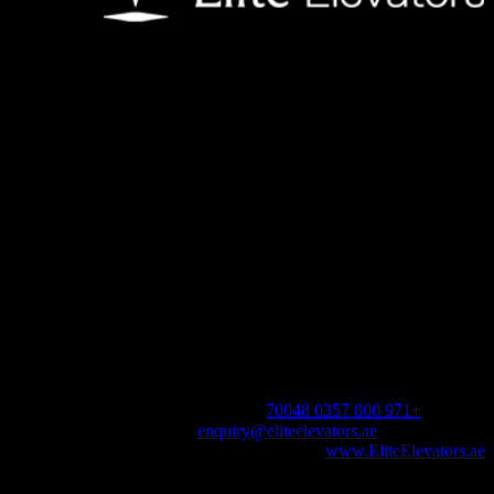
نوفر لعملائنا مصاعد سكنية تُحسّن حياتهم اليومية. يتميز كل مصعد
منزلي بتصميم مبتكر لتوفير تجربة مثالية، ومتوفر بخيارات تخصيص
متنوعة.
عنوان
محل رقم 10
الوسادة من أمنيات
مراسي دكتور,
الخليج التجاري – دبي،
الإمارات العربية المتحدة.
اتصال
للاستفسار عن المبيعات :
متحرك :
+971 800 0357 70048
بريد إلكتروني :
enquiry@eliteelevators.ae
www.EliteElevators.ae