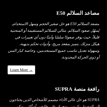
مصاعد السلالم E50
مصعد السلالم E50 هو حل صغير الحجم وسهل الاستخدام،
يُسهّل صعود السلالم. مثالي للسلالم المستقيمة أو المنحنية
قليلاً، حيث يوفر صعودًا سلسًا وآمنًا دون أي تغييرات في
هيكل منزلك. يتميز بمقعد مريح، وأدوات تحكم بديهية،
وسهولة تعديل تناسب جميع المستخدمين، وخاصة كبار السن
أو ذوي الحركة المحدودة.
Learn More →
رافعة منصة SUPRA
SUPRA هو حل عالي الأداء مصمم للأشخاص الذين يحتاجون
إلى الوصول بكرسي متحرك على طابقين أو أكثر. يمكن