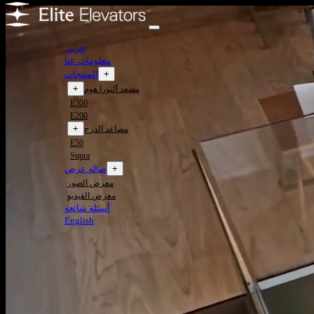
عربي
معلومات عنا
+
المنتجات
+
مصعد ألتورا هوم
E300
E200
+
مصاعد الدرج
E50
Supra
+
صالة عرض
معرض الصور
معرض الفيديو
أسئلة شائعة
English