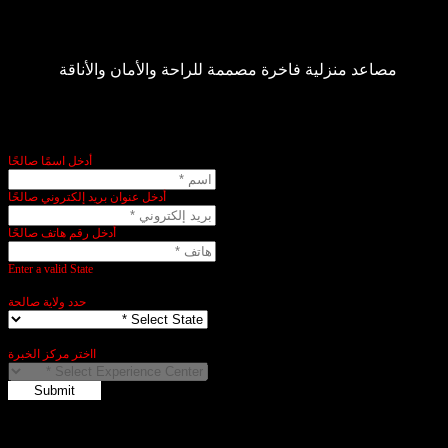
مصاعد النخبة الإمارات العربية المتحدة
مصاعد منزلية فاخرة مصممة للراحة والأمان والأناقة
Name:
أدخل اسمًا صالحًا
Email:
أدخل عنوان بريد إلكتروني صالحًا
Phone:
أدخل رقم هاتف صالحًا
State:
Enter a valid State
City:
حدد ولاية صالحة
City:
ااختر مركز الخبرة
Submit