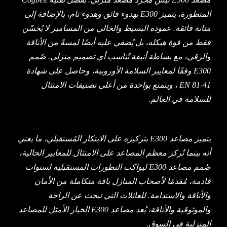
المتطورة، يتميز E300 بهدوء فائق وهدوء تام، بالإضافة إلى
متانة فائقة. عموده البسيط والخالي من المسامير لا يُحسّن
فقط من قوة هيكله، بل يُضفي عليه أيضًا لمسةً من الأناقة
والرقي، مع بساطة أنيقة تُناسب أي تصميم منزلي. صُمم
E300 وفقًا لمعايير السلامة الأوروبية، وحاصل على شهادة
EN 81-41 ، ويتمتع بواحدة من أعلى تصنيفات الامتثال
للسلامة في العالم.
يتميز مصاعد E300 بتركيزه على الابتكار المُستقبلي، ما يعني
أنه بينما تُركز معظم المصاعد على الامتثال للمعايير الحالية،
صُمم مصاعد E300 ليواكب التطورات المستقبلية لسنوات
قادمة، مُقدمًا لأصحاب المنازل باقة متكاملة من الأمان
والأناقة والاستدامة. للعائلات التي تبحث عن الراحة
والموثوقية والأناقة، يُعد مصاعد E300 الخيار الأمثل للمصاعد
المنزلية في السوق.