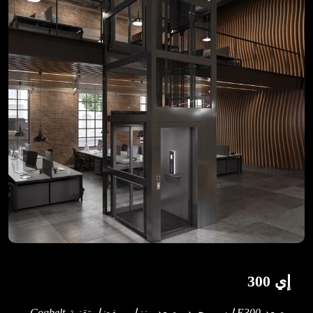
إي 300
مصعد E300 ليس مجرد مصعد منزلي. بفضل تقنية Cogbelt