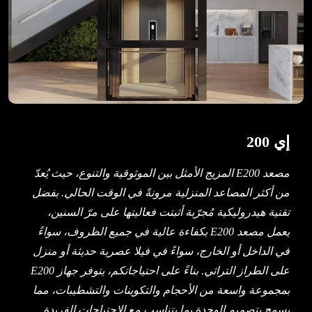
إي 200
مصعد E200 المزيج الأمثل بين الموثوقية والتنوع، حيث يُعدّ
من أكثر المصاعد المنزلية مرونةً في الوقت الحالي. بفضل
تقنية هيدروليكية مُجرّبة أثبتت فعاليتها على مرّ السنين،
يعمل مصعد E200 بكفاءة عالية في جميع الظروف، سواءً
في الداخل أو الخارج، سواءً في فيلا عصرية حديثة أو منزل
على الطراز التراثي. بناءً على احتياجاتكم، يتوفر جهاز E200
بمجموعة واسعة من الأحجام والتكوينات والتشطيبات، مما
يسمح بتصميم الوحدة بما يتناسب مع الاحتياجات الفريدة