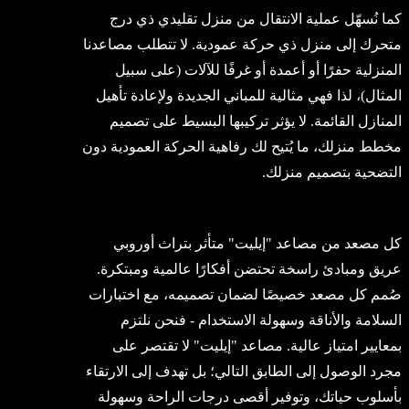
كما نُسهّل عملية الانتقال من منزل تقليدي ذي درج
متحرك إلى منزل ذي حركة عمودية. لا تتطلب مصاعدنا
المنزلية حفرًا أو أعمدة أو غرفًا للآلات (على سبيل
المثال)، لذا فهي مثالية للمباني الجديدة ولإعادة تأهيل
المنازل القائمة. لا يؤثر تركيبها البسيط على تصميم
مخطط منزلك، ما يُتيح لك رفاهية الحركة العمودية دون
التضحية بتصميم منزلك.
كل مصعد من مصاعد "إيليت" متأثر بتراث أوروبي
عريق ومبادئ راسخة تحتضن أفكارًا عالمية ومبتكرة.
صُمم كل مصعد خصيصًا لضمان تصميمه، مع اختبارات
السلامة والأناقة وسهولة الاستخدام - فنحن نلتزم
بمعايير امتياز عالية. مصاعد "إيليت" لا تقتصر على
مجرد الوصول إلى الطابق التالي؛ بل تهدف إلى الارتقاء
بأسلوب حياتك، وتوفير أقصى درجات الراحة وسهولة